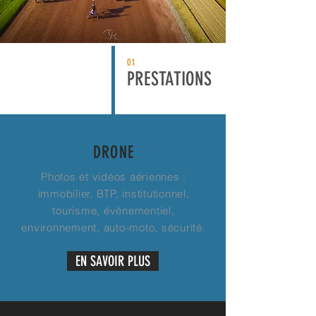
01
PRESTATIONS
DRONE
Photos et vidéos aériennes :
immobilier, BTP, institutionnel,
tourisme, évènementiel,
environnement, auto-moto, sécurité.
EN SAVOIR PLUS