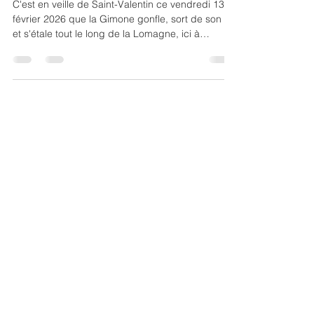
C'est en veille de Saint-Valentin ce vendredi 13
février 2026 que la Gimone gonfle, sort de son lit
et s'étale tout le long de la Lomagne, ici à
LARRAZET en Tarn-et-Garonne. Au petit matin
après la tempête Nils et des jours de pluie sans
fin La Ferme Florale, jardinerie locale et fleuriste
de Beaumont-de-Lomagne doit sauver le stock et
la production de fleurs coupées ainsi que
l'ensemble de la pépinière pour offrir aux
291, Route de Saint-Sardos| 82500 Larrazet,
amoureux les plus belles compositions. Après la
France |
loeildessens@gmail.com
| Tel :
06
tourmente
63 18 00 91
Conditions Générales de Vente
Mentions légales
Politique de confidentialité
Politique des cookies