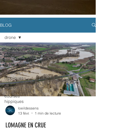
BLOG
drone
Tous les
posts
Automobile
Courses
hippiques
drone
courses
hippiques
loeildessens
13 févr.
1 min de lecture
LOMAGNE EN CRUE