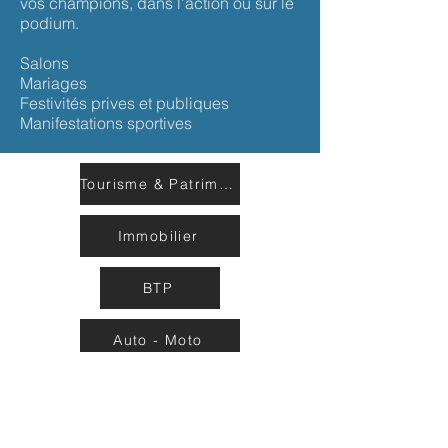
vos champions, dans l’action ou sur le
podium.
Salons
Mariages
Festivités prives et publiques
Manifestations sportives
Tourisme & Patrimoine
Immobilier
BTP
Auto - Moto
Institutionnel & Sécurité