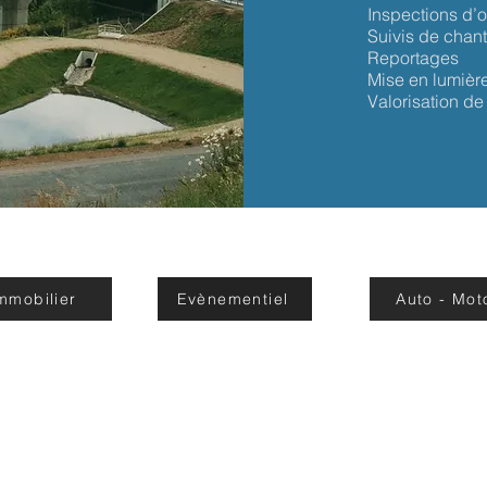
Inspections d’
Suivis de chant
Reportages
Mise en lumièr
Valorisation de
mmobilier
Evènementiel
Auto - Mot
ardos| 82500 Larrazet, France |
loeildessens@gmail.co