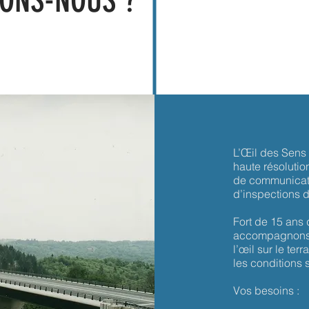
L’Œil des Sens 
haute résolutio
de communicatio
d’inspections d
Fort de 15 ans 
accompagnons a
l’œil sur le ter
les conditions 
Vos besoins :