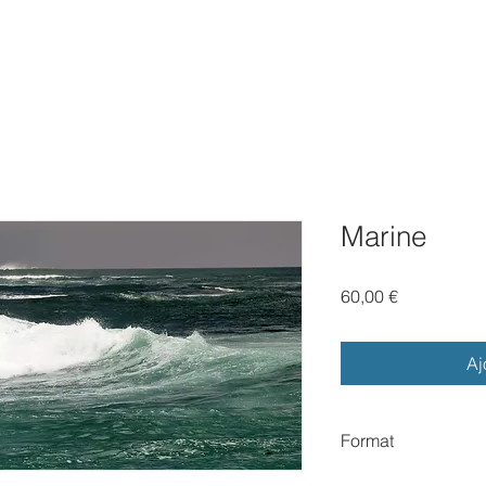
PRESTATIONS
À PROPOS
SHOP
BLOG
CONTACT
Marine
Prix
60,00 €
Aj
Format
Panoramique