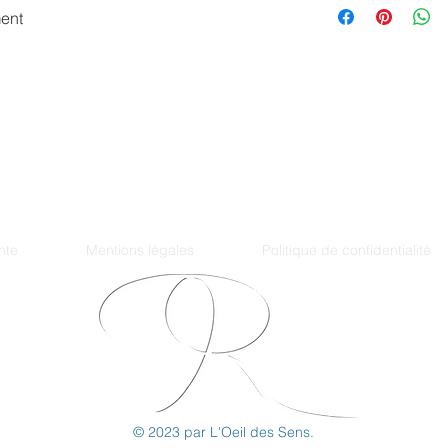
ent
ardos| 82500 Larrazet, France |
loeildessens@gmail.co
nte
Mentions légales
Politique de confidentialité
© 2023 par L'Oeil des Sens.