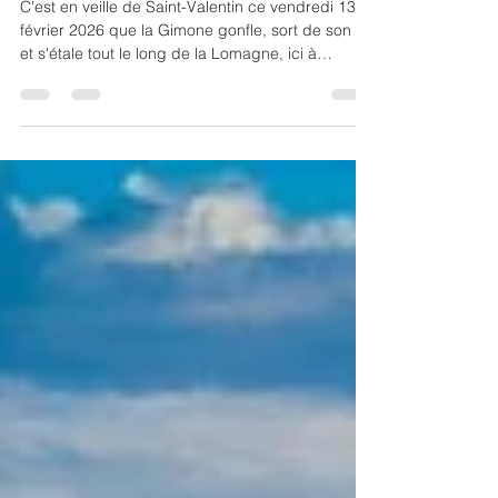
C'est en veille de Saint-Valentin ce vendredi 13
février 2026 que la Gimone gonfle, sort de son lit
et s'étale tout le long de la Lomagne, ici à
LARRAZET en Tarn-et-Garonne. Au petit matin
après la tempête Nils et des jours de pluie sans
fin La Ferme Florale, jardinerie locale et fleuriste
de Beaumont-de-Lomagne doit sauver le stock et
la production de fleurs coupées ainsi que
l'ensemble de la pépinière pour offrir aux
amoureux les plus belles compositions. Après la
tourmente