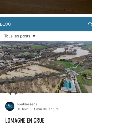
BLOG
Tous les posts
Tous les posts
Automobile
Courses
hippiques
drone
courses
hippiques
loeildessens
13 févr.
1 min de lecture
LOMAGNE EN CRUE